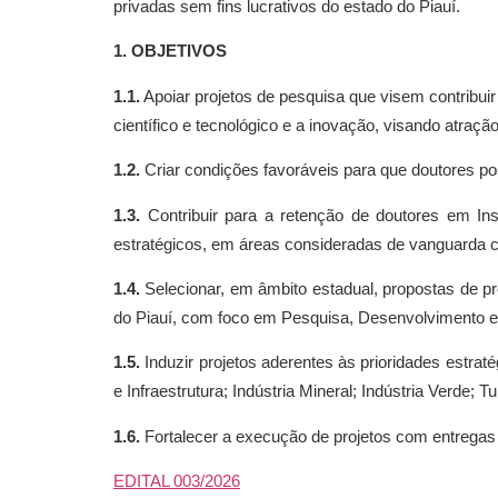
privadas sem fins lucrativos do estado do Piauí.
1. OBJETIVOS
1.1.
Apoiar projetos de pesquisa que visem contribuir
científico e tecnológico e a inovação, visando atra
1.2.
Criar condições favoráveis para que doutores po
1.3.
Contribuir para a retenção de doutores em Ins
estratégicos, em áreas consideradas de vanguarda ci
1.4.
Selecionar, em âmbito estadual, propostas de pr
do Piauí, com foco em Pesquisa, Desenvolvimento e
1.5.
Induzir projetos aderentes às prioridades estra
e Infraestrutura; Indústria Mineral; Indústria Verde;
1.6.
Fortalecer a execução de projetos com entregas ve
EDITAL 003/2026