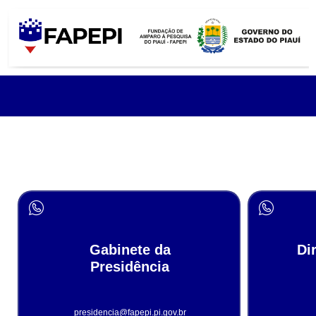
Gabinete da
Di
Presidência
presidencia@fapepi.pi.gov.br