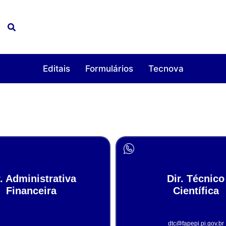
Editais
Formulários
Tecnova
r. Administrativa
Dir. Técnico
Financeira
Científica
dtc@fapepi.pi.gov.br