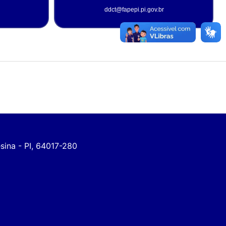
ddct@fapepi.pi.gov.br
esina - PI, 64017-280