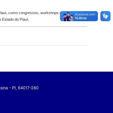
o Piauí, como congressos, workshops e outros eventos
 Estado do Piauí.
esina - PI, 64017-280